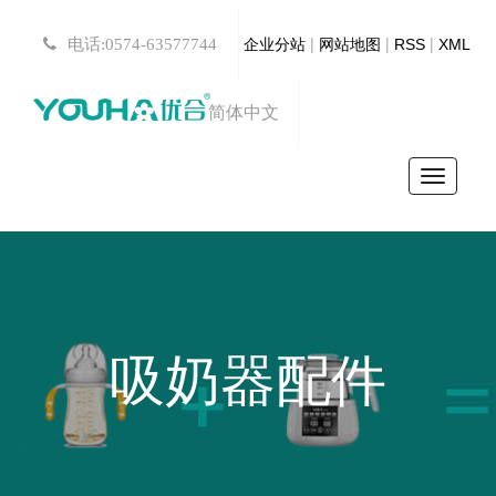
|
|
|
电话:0574-63577744
企业分站
网站地图
RSS
XML
简体中文
Toggle
navigat
吸奶器配件